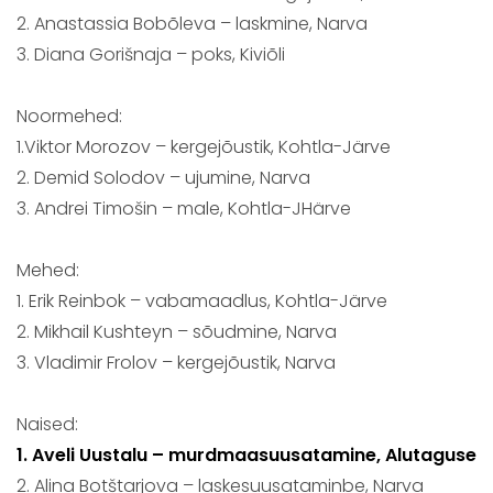
2. Anastassia Bobõleva – laskmine, Narva
3. Diana Gorišnaja – poks, Kiviõli
Noormehed:
1.Viktor Morozov – kergejõustik, Kohtla-Järve
2. Demid Solodov – ujumine, Narva
3. Andrei Timošin – male, Kohtla-JHärve
Mehed:
1. Erik Reinbok – vabamaadlus, Kohtla-Järve
2. Mikhail Kushteyn – sõudmine, Narva
3. Vladimir Frolov – kergejõustik, Narva
Naised:
1. Aveli Uustalu – murdmaasuusatamine, Alutaguse
2. Alina Botštarjova – laskesuusataminbe, Narva