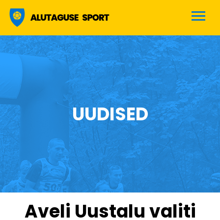
Alutaguse sport
UUDISED
Aveli Uustalu valiti