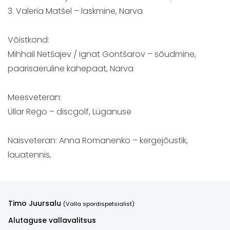
3. Valeria Matšel – laskmine, Narva
Võistkond:
Mihhail Netšajev / Ignat Gontšarov – sõudmine,
paarisaeruline kahepaat, Narva
Meesveteran:
Üllar Rego – discgolf, Lüganuse
Naisveteran: Anna Romanenko – kergejõustik,
lauatennis,
Timo Juursalu
(Valla spordispetsialist)
Alutaguse vallavalitsus