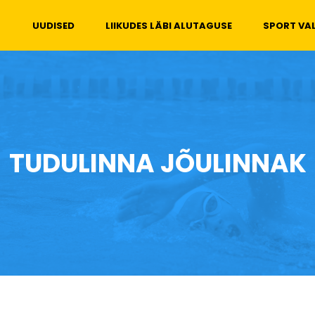
Peamenüü
UUDISED
LIIKUDES LÄBI ALUTAGUSE
SPORT VA
TUDULINNA JÕULINNAK