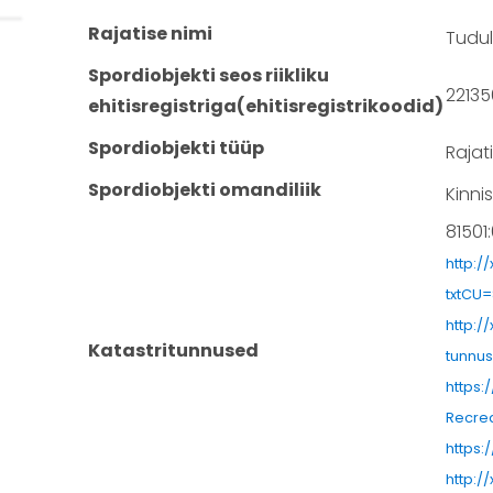
Rajatise nimi
Tudul
Spordiobjekti seos riikliku
2213
ehitisregistriga(ehitisregistrikoodid)
Spordiobjekti tüüp
Rajat
Spordiobjekti omandiliik
Kinni
81501
http:/
txtCU=
http:/
Katastritunnused
tunnus
https:
Recre
https:
http:/