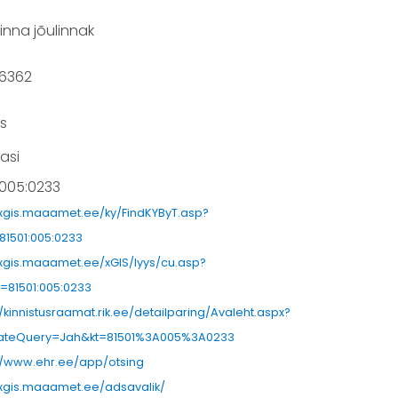
inna jõulinnak
56362
is
sasi
:005:0233
/xgis.maaamet.ee/ky/FindKYByT.asp?
81501:005:0233
/xgis.maaamet.ee/xGIS/lyys/cu.asp?
=81501:005:0233
//kinnistusraamat.rik.ee/detailparing/Avaleht.aspx?
ateQuery=Jah&kt=81501%3A005%3A0233
//www.ehr.ee/app/otsing
/xgis.maaamet.ee/adsavalik/