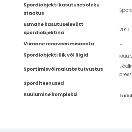
Spordiobjekti kasutuses oleku
Spord
staatus
Esmane kasutuselevõtt
2021
spordiobjektina
Viimane renoveerimisaasta
–
Spordiobjekti liik või liigid
Muu v
Jõuli
Sportimisvõimaluste tutvustus
press,
Sporditeenused
Kuulumine kompleksi
Tudul