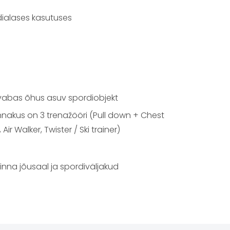
ialases kasutuses
abas õhus asuv spordiobjekt
nnakus on 3 trenažööri (Pull down + Chest
 Air Walker, Twister / Ski trainer)
inna jõusaal ja spordiväljakud