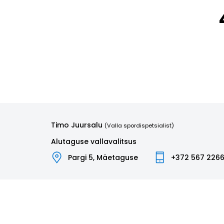
Timo Juursalu
(Valla spordispetsialist)
Alutaguse vallavalitsus
Pargi 5, Mäetaguse
+372 567 226