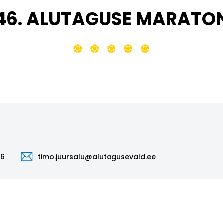
46. ALUTAGUSE MARATO
66
timo.juursalu@alutagusevald.ee