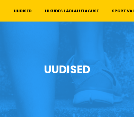
Peamenüü
UUDISED
LIIKUDES LÄBI ALUTAGUSE
SPORT VA
UUDISED