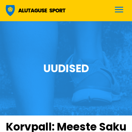
Alutaguse sport
UUDISED
Korvpall: Meeste Saku