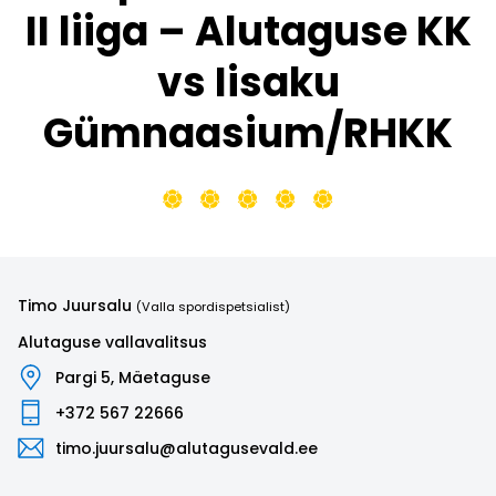
II liiga – Alutaguse KK
vs Iisaku
Gümnaasium/RHKK
Timo Juursalu
(Valla spordispetsialist)
Alutaguse vallavalitsus
Pargi 5, Mäetaguse
+372 567 22666
timo.juursalu@alutagusevald.ee