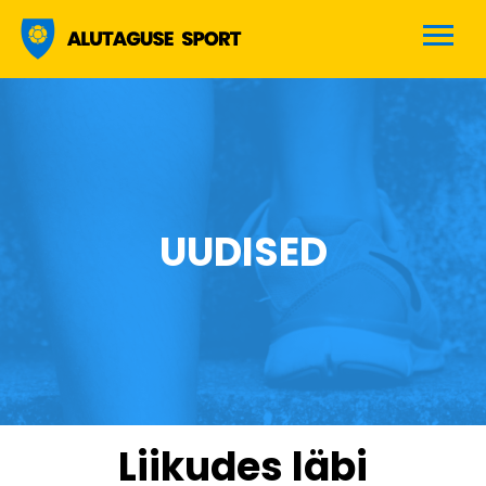
Alutaguse sport
UUDISED
Liikudes läbi