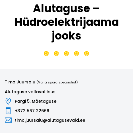
Alutaguse –
Hüdroelektrijaama
jooks
Timo Juursalu
(Valla spordispetsialist)
Alutaguse vallavalitsus
Pargi 5, Mäetaguse
+372 567 22666
timo.juursalu@alutagusevald.ee