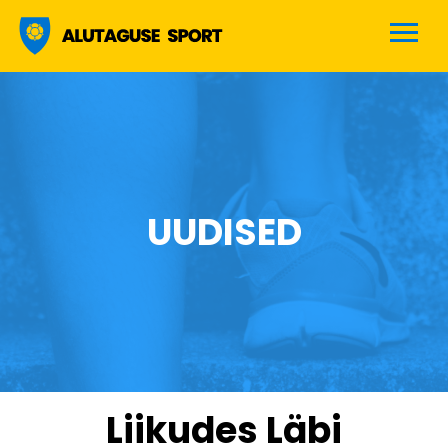
Alutaguse sport
UUDISED
Liikudes Läbi