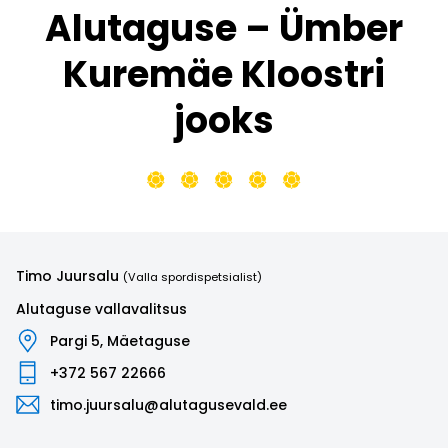
Alutaguse – Ümber
Kuremäe Kloostri
jooks
Timo Juursalu
(Valla spordispetsialist)
Alutaguse vallavalitsus
Pargi 5, Mäetaguse
+372 567 22666
timo.juursalu@alutagusevald.ee